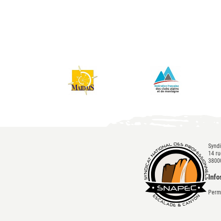
Syndi
14 ru
3800
Info
Perma