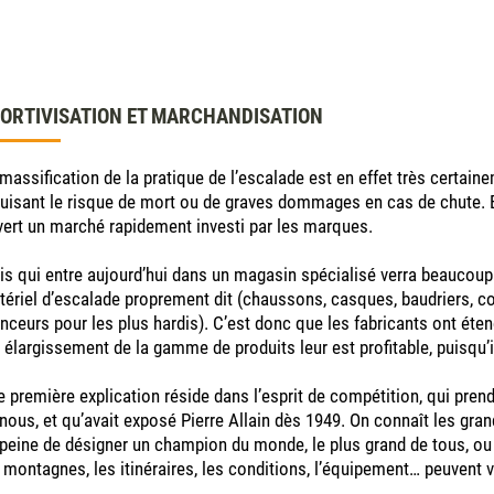
ORTIVISATION ET MARCHANDISATION
massification de la pratique de l’escalade est en effet très certai
uisant le risque de mort ou de graves dommages en cas de chute. E
ert un marché rapidement investi par les marques.
s qui entre aujourd’hui dans un magasin spécialisé verra beaucoup
ériel d’escalade proprement dit (chaussons, casques, baudriers, cor
nceurs pour les plus hardis). C’est donc que les fabricants ont éten
 élargissement de la gamme de produits leur est profitable, puisqu’i
 première explication réside dans l’esprit de compétition, qui pre
nous, et qu’avait exposé Pierre Allain dès 1949. On connaît les gra
peine de désigner un champion du monde, le plus grand de tous, ou
 montagnes, les itinéraires, les conditions, l’équipement… peuvent va