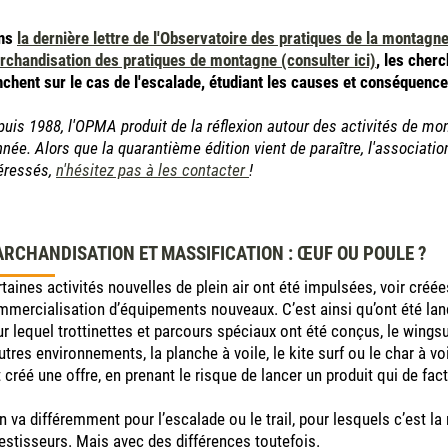
ns
la dernière lettre de l'Observatoire des pratiques de la montagn
chandisation des pratiques de montagne (consulter ici)
, les cherc
chent sur le cas de l'escalade, étudiant les causes et conséquences
uis 1988, l'OPMA produit de la réflexion autour des activités de mo
née. Alors que la quarantième édition vient de paraître, l'associati
éressés,
n'hésitez pas à les contacter
!
RCHANDISATION ET MASSIFICATION : ŒUF OU POULE ?
taines activités nouvelles de plein air ont été impulsées, voir créées
mercialisation d’équipements nouveaux. C’est ainsi qu’ont été lanc
r lequel trottinettes et parcours spéciaux ont été conçus, le wings
utres environnements, la planche à voile, le kite surf ou le char à v
 créé une offre, en prenant le risque de lancer un produit qui de fac
en va différemment pour l’escalade ou le trail, pour lesquels c’est la
estisseurs. Mais avec des différences toutefois.