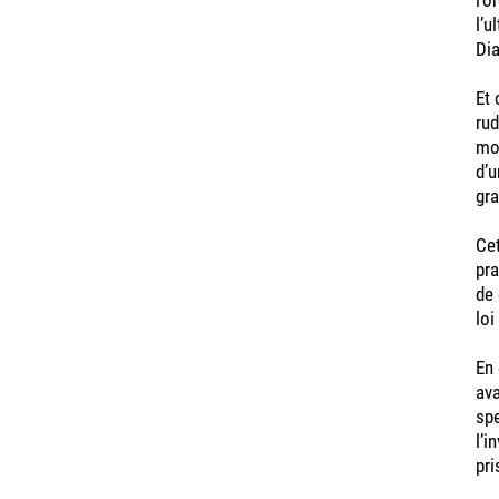
l’u
Dia
Et
rud
mor
d’u
gr
Cet
pra
de 
loi
En 
ava
spe
l’i
pri