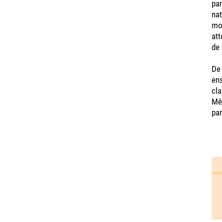
par
nat
mon
att
de 
De 
ens
cla
Mêm
par