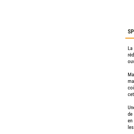
SP
La 
réd
ouv
Mai
mat
coi
cet
Une
de 
en 
les