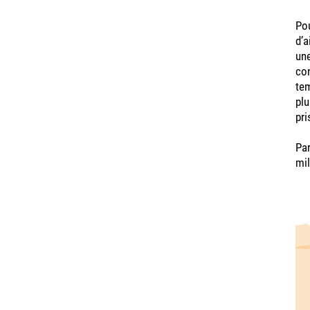
Pou
d’a
une
con
tem
plu
pri
Par
mil