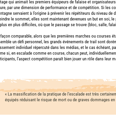
tage qui animait les premiers équipeurs de falaise et organisateu
ure, par une dimension de performance et de compétition. Si les c
tagne servaient à l’origine à prévenir les répétiteurs du niveau de di
eindre le sommet, elles sont maintenant devenues un but en soi, le 
plus en plus difficiles, où que le passage se trouve (bloc, salle, fal
façon comparable, alors que les premières marches ou courses éta
emble un défi personnel, les grands événements de trail sont dor
ssement individuel répercuté dans les médias, et le cas échéant, pa
e si, en escalade comme en course, chacun peut, individuellement, a
ticipants, l’aspect compétition paraît bien jouer un rôle dans leur 
« La massification de la pratique de l’escalade est très certain
équipés réduisant le risque de mort ou de graves dommages en 