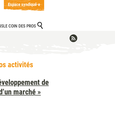
Espace syndiqué·e
NS
LE COIN DES PROS
s activités
e développement de
 d’un marché »