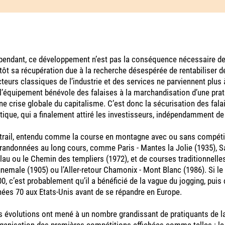
endant, ce développement n’est pas la conséquence nécessaire de 
tôt sa récupération due à la recherche désespérée de rentabiliser d
teurs classiques de l’industrie et des services ne parviennent plus à 
l’équipement bénévole des falaises à la marchandisation d’une prat
ne crise globale du capitalisme. C’est donc la sécurisation des fal
tique, qui a finalement attiré les investisseurs, indépendamment de
trail, entendu comme la course en montagne avec ou sans compétiti
randonnées au long cours, comme Paris - Mantes la Jolie (1935), Sa
lau ou le Chemin des templiers (1972), et de courses traditionnel
nemale (1905) ou l’Aller-retour Chamonix - Mont Blanc (1986). Si le
0, c’est probablement qu’il a bénéficié de la vague du jogging, puis 
ées 70 aux Etats-Unis avant de se répandre en Europe.
 évolutions ont mené à un nombre grandissant de pratiquants de la
rganisation des premières compétitions affichées comme telles : 