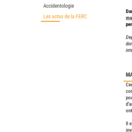
Accidentologie
Da
Les actus de la FERC
mar
pen
Dep
don
int
MA
Cer
com
pou
d’a
ont
Il 
inv