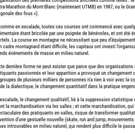
ltra-Marathon du Mont-Blanc (maintenant UTMB) en 1987, ou le Gran
gonale des fous »).
 comme en escalade, toutes ces courses ont commencé avec quelque
imentaire étant bricolée par une poignée de bénévoles, et ont été 
tels. La course en montagne ne nécessitant que peu d’équipement, 
n cadre montagnard étant difficile, les capitaux ont investi l’organis
ands événements de masse en milieu naturel.
te dernière forme ne peut exister que parce que des organisations qu
tiquants passionnés et leur apparition a provoqué un changement quali
groupes de plusieurs milliers de personnes n'a rien à voir avec la
 de la dialectique, le changement quantitatif dans la pratique enge
escalade, le changement qualitatif, lié à la suppression statistique 
nt la marchandisation via les salles ; et cette marchandisation, qu
ctaculaire des pratiquants en salles, risque de transformer qualit
nvention d’une gestuelle nouvelle (skate, run and jump, mouvements
ses introuvables en milieu naturel, qui rendent plus difficile le pass