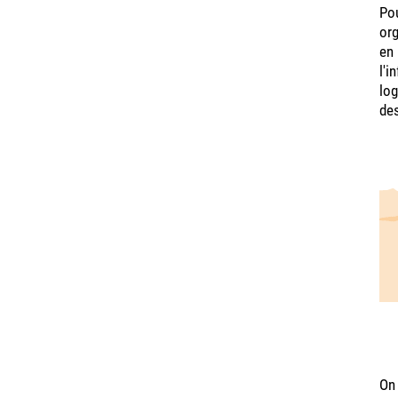
Pou
org
en 
l'i
log
des
On 