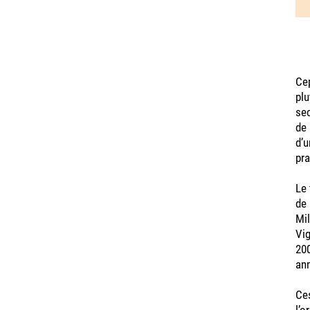
Cep
plu
sec
de 
d’u
pra
Le 
de 
Mil
Vig
200
ann
Ces
l’o