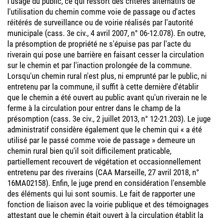
l'usage du public, ce qui ressort des critères alternatifs de
l'utilisation du chemin comme voie de passage ou d'actes
réitérés de surveillance ou de voirie réalisés par l'autorité
municipale (cass. 3e civ., 4 avril 2007, n° 06-12.078). En outre,
la présomption de propriété ne s'épuise pas par l'acte du
riverain qui pose une barrière en faisant cesser la circulation
sur le chemin et par l'inaction prolongée de la commune.
Lorsqu'un chemin rural n'est plus, ni emprunté par le public, ni
entretenu par la commune, il suffit à cette dernière d'établir
que le chemin a été ouvert au public avant qu'un riverain ne le
ferme à la circulation pour entrer dans le champ de la
présomption (cass. 3e civ., 2 juillet 2013, n° 12-21.203). Le juge
administratif considère également que le chemin qui « a été
utilisé par le passé comme voie de passage » demeure un
chemin rural bien qu'il soit difficilement praticable,
partiellement recouvert de végétation et occasionnellement
entretenu par des riverains (CAA Marseille, 27 avril 2018, n°
16MA02158). Enfin, le juge prend en considération l'ensemble
des éléments qui lui sont soumis. Le fait de rapporter une
fonction de liaison avec la voirie publique et des témoignages
attestant que le chemin était ouvert à la circulation établit la