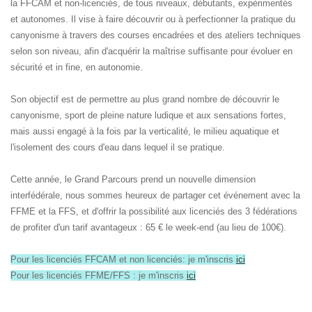
la FFCAM et non-licenciés, de tous niveaux, débutants, expérimentés
et autonomes. Il vise à faire découvrir ou à perfectionner la pratique du
canyonisme à travers des courses
encadrées et des ateliers techniques
selon son niveau, afin d'acquérir la maîtrise suffisante pour évoluer en
sécurité et in fine, en autonomie.
Son objectif est de permettre au plus grand nombre de découvrir le
canyonisme, sport de pleine nature ludique et aux sensations fortes,
mais aussi engagé à la fois par la verticalité, le milieu aquatique et
l'isolement des cours d'eau dans lequel il se pratique.
Cette année, le Grand Parcours prend un nouvelle dimension
interfédérale, nous sommes heureux de partager cet événement avec la
FFME et la FFS, et d'offrir la possibilité aux licenciés des 3 fédérations
de profiter d'un tarif avantageux : 65 € le week-end (au lieu de 100€).
Pour les licenciés FFCAM et non licenciés: je m'inscris
ici
Pour les licenciés FFME/FFS : je m'inscris
ici